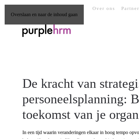
Over ons
Partne
Overslaan en naar de inhoud gaan
De kracht van strateg
personeelsplanning: 
toekomst van je organ
In een tijd waarin veranderingen elkaar in hoog tempo opvol