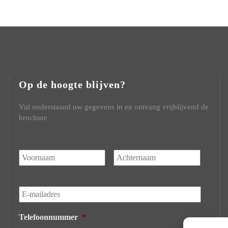
Op de hoogte blijven?
Vul onderstaand uw gegevens in en ontvang vrijblijvend de
brochure
Naam
*
Voornaam
Achtern
E-
mailadres
*
Telefoonnummer
*