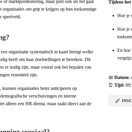
e of marktpositionering, maar juist ook als het gaat
Tijdens het
t organisaties om grip te krijgen op hun toekomstige
Hoe je 
r speelveld.
Hoe je 
ing?
toekoms
En hoe 
 een organisatie systematisch in kaart brengt welke
vergrijz
dig heeft om haar doelstellingen te bereiken. Dit
rs er nodig zijn, maar vooral ook het bepalen van
ngen essentieel zijn.
📅
Datum:
d
⏰
Tijd:
09:
, kunnen organisaties beter anticiperen op
 demografische verschuivingen en interne
INSC
iet alleen een HR-thema, maar raakt direct aan de
anning cruciaal?