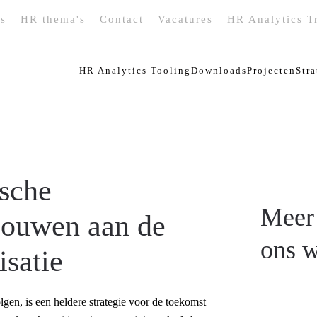
rs
HR thema's
Contact
Vacatures
HR Analytics T
HR Analytics Tooling
Downloads
Projecten
Str
ische
Meer
Bouwen aan de
ons w
isatie
gen, is een heldere strategie voor de toekomst