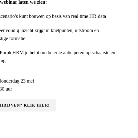
 webinar laten we zien:
scenario’s kunt bouwen op basis van real-time HR-data
eenvoudig inzicht krijgt in knelpunten, uitstroom en
tige formatie
PurpleHRM je helpt om beter te anticiperen op schaarste en
ing
onderdag 23 mei
30 uur
HRIJVEN? KLIK HIER!