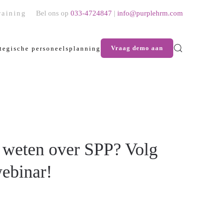
raining
Bel ons op
033-4724847
|
info@purplehrm.com
Vraag demo aan
ategische personeelsplanning
 weten over SPP? Volg
ebinar!