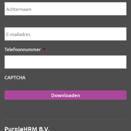
A
E-
mailadres
*
Telefoonnummer
*
CAPTCHA
PurpleHRM B.V.