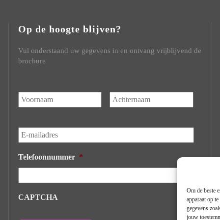
Op de hoogte blijven?
Vul onderstaand uw gegevens in en ontvang vrijblijvend de
brochure
Naam
*
Voornaam
Achtern
E-
mailadres
*
Telefoonnummer
*
Om de beste er
CAPTCHA
apparaat op te
gegevens zoals
jouw toestemmi