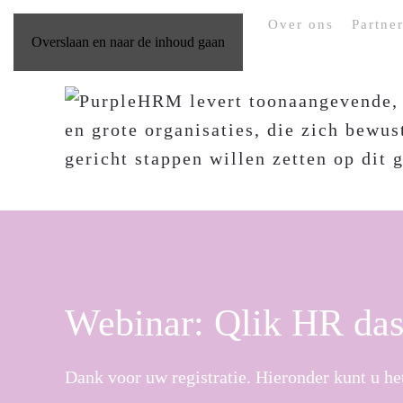
Over ons
Partne
Overslaan en naar de inhoud gaan
Webinar: Qlik HR da
Dank voor uw registratie. Hieronder kunt u he