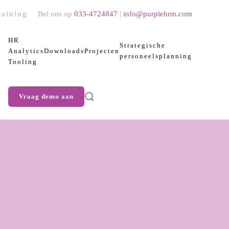
raining
Bel ons op
033-4724847
|
info@purplehrm.com
HR
Strategische
Analytics
Downloads
Projecten
personeelsplanning
Tooling
Vraag demo aan