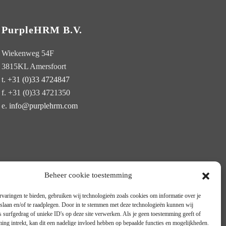
PurpleHRM B.V.
Wiekenweg 54F
3815KL Amersfoort
t.
+31 (0)33 4724847
f. +31 (0)33 4721350
aam
e.
info@purplehrm.com
Beheer cookie toestemming
varingen te bieden, gebruiken wij technologieën zoals cookies om informatie over je
 slaan en/of te raadplegen. Door in te stemmen met deze technologieën kunnen wij
 surfgedrag of unieke ID's op deze site verwerken. Als je geen toestemming geeft of
ng intrekt, kan dit een nadelige invloed hebben op bepaalde functies en mogelijkheden.