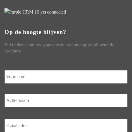
Op de hoogte blijven?
Vul onderstaand uw gegevens in en ontvang vrijblijvend de
brochure
Naam
*
V
Ac
E-
mailadres
*