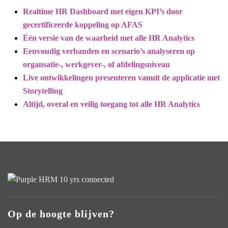
Realtime HR Dashboard met eigen KPI’s door
gecertificeerde koppeling op AFAS
Één versie van de waarheid met alle HR Analytics
Eenvoudig verbanden en scenario’s analyseren op
organsatie-, werkgever-, of afdelingsniveau
Live ontwikkelingen presenteren vanuit de applicatie met
Storytelling
Altijd, overal en veilig toegang tot alle HR Analytics
Op de hoogte blijven?