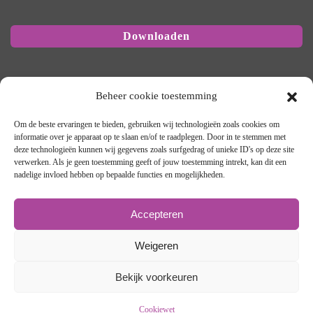
Beheer cookie toestemming
PurpleHRM B.V.
Om de beste ervaringen te bieden, gebruiken wij technologieën zoals cookies om
informatie over je apparaat op te slaan en/of te raadplegen. Door in te stemmen met
Wiekenweg 54F
deze technologieën kunnen wij gegevens zoals surfgedrag of unieke ID's op deze site
verwerken. Als je geen toestemming geeft of jouw toestemming intrekt, kan dit een
3815KL Amersfoort
nadelige invloed hebben op bepaalde functies en mogelijkheden.
t.
+31 (0)33 4724847
f. +31 (0)33 4721350
Accepteren
e.
info@purplehrm.com
Disclaimer
Weigeren
Bekijk voorkeuren
Webdesign: studio Sandra Gortemaker
Cookiewet