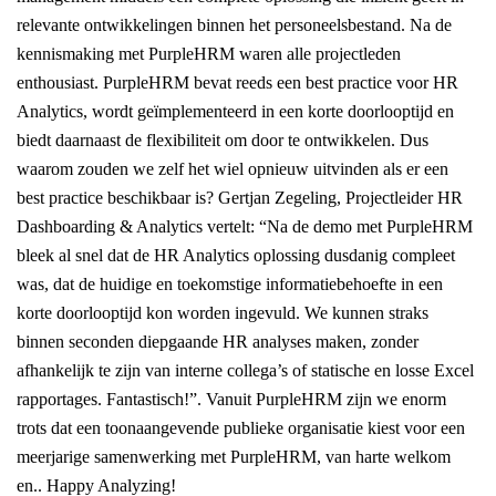
relevante ontwikkelingen binnen het personeelsbestand. Na de
kennismaking met PurpleHRM waren alle projectleden
enthousiast. PurpleHRM bevat reeds een best practice voor HR
Analytics, wordt geïmplementeerd in een korte doorlooptijd en
biedt daarnaast de flexibiliteit om door te ontwikkelen. Dus
waarom zouden we zelf het wiel opnieuw uitvinden als er een
best practice beschikbaar is? Gertjan Zegeling, Projectleider HR
Dashboarding & Analytics vertelt: “Na de demo met PurpleHRM
bleek al snel dat de HR Analytics oplossing dusdanig compleet
was, dat de huidige en toekomstige informatiebehoefte in een
korte doorlooptijd kon worden ingevuld. We kunnen straks
binnen seconden diepgaande HR analyses maken, zonder
afhankelijk te zijn van interne collega’s of statische en losse Excel
rapportages. Fantastisch!”. Vanuit PurpleHRM zijn we enorm
trots dat een toonaangevende publieke organisatie kiest voor een
meerjarige samenwerking met PurpleHRM, van harte welkom
en.. Happy Analyzing!