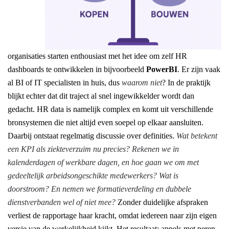
organisaties starten enthousiast met het idee om zelf HR
dashboards te ontwikkelen in bijvoorbeeld
PowerBI
. Er zijn vaak
al BI of IT specialisten in huis, dus
waarom niet
? In de praktijk
blijkt echter dat dit traject al snel ingewikkelder wordt dan
gedacht. HR data is namelijk complex en komt uit verschillende
bronsystemen die niet altijd even soepel op elkaar aansluiten.
Daarbij ontstaat regelmatig discussie over definities.
Wat betekent
een KPI als ziekteverzuim nu precies? Rekenen we in
kalenderdagen of werkbare dagen, en hoe gaan we om met
gedeeltelijk arbeidsongeschikte medewerkers? Wat is
doorstroom? En nemen we formatieverdeling en dubbele
dienstverbanden wel of niet mee?
Zonder duidelijke afspraken
verliest de rapportage haar kracht, omdat iedereen naar zijn eigen
versie van de werkelijkheid kijkt. Het resultaat: appels met peren