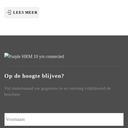
LEES MEER
Op de hoogte blijven?
Vul onderstaand uw gegevens in en ontvang vrijblijvend de
brochure
Naam
*
V